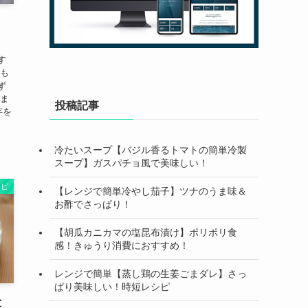
す
んも
ず
みま
投稿記事
芋を
冷たいスープ【バジル香るトマトの簡単冷製
スープ】ガスパチョ風で美味しい！
シピ
【レンジで簡単冷やし茄子】ツナのうま味＆
お酢でさっぱり！
【胡瓜カニカマの塩昆布漬け】ポリポリ食
感！きゅうり消費におすすめ！
レンジで簡単【蒸し鶏の生姜ごまダレ】さっ
ぱり美味しい！時短レシピ
と