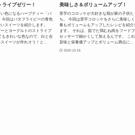
トライプゼリー！
美味しさ＆ボリュームアップ！
青い色になるハーブティー「バ
里芋のコロッケが大好きな我が家の子供た
 今回はバタフライピーの青色
ち。 今回は里芋コロッケをさらに美味し
愛いスイーツを紹介します。
養もボリュームもアップしたレシピを紹介
ピーとヨーグルトのストライプ
ます。 それは、茹でた鶏むね肉をフード
てもきれいな色なので、白と合
セッサーで細かくして加えるんです。 こ
スイーツが作れそう！と...
旨味と栄養価アップとボリューム満点に...
2020-10-16