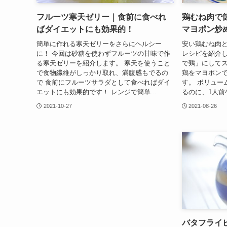
フルーツ寒天ゼリー｜食前に食べれ
鶏むね肉で
ばダイエットにも効果的！
マヨポン炒
簡単に作れる寒天ゼリーをさらにヘルシー
安い鶏むね肉
に！ 今回は砂糖を使わずフルーツの甘味で作
レシピを紹介し
る寒天ゼリーを紹介します。 寒天を使うこと
で鶏」にしてス
で食物繊維がしっかり取れ、満腹感もでるの
鶏をマヨポン
で 食前にフルーツサラダとして食べればダイ
す。 ボリュー
エットにも効果的です！ レンジで簡単...
るのに、1人前4
2021-10-27
2021-08-26
バタフライ