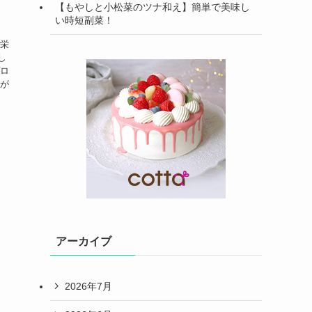
【もやしと小松菜のツナ和え】簡単で美味し
い時短副菜！
く栄
し
プロ
れが
アーカイブ
2026年7月