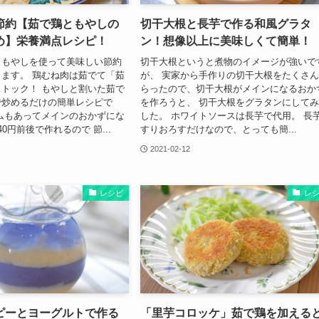
節約【茹で鶏ともやしの
切干大根と長芋で作る和風グラタ
め】栄養満点レシピ！
ン！想像以上に美味しくて簡単！
ともやしを使って美味しい節約
切干大根というと煮物のイメージが強いで
ます。 鶏むね肉は茹でて「茹
が、 実家から手作りの切干大根をたくさ
トック！ もやしと割いた茹で
らったので、切干大根がメインになるおか
で炒めるだけの簡単レシピで
を作ろうと、 切干大根をグラタンにして
ムもあってメインのおかずにな
した。 ホワイトソースは長芋で代用。 長
0円前後で作れるので 節...
すりおろすだけなので、とっても簡...
2021-02-12
レシピ
レ
ピーとヨーグルトで作る
「里芋コロッケ」茹で鶏を加える