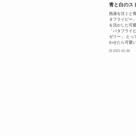
青と白のス
熱湯を注ぐと
タフライピー」
を活かした可
「バタフライ
ゼリー」 とっ
わせたら可愛い
2021-01-30