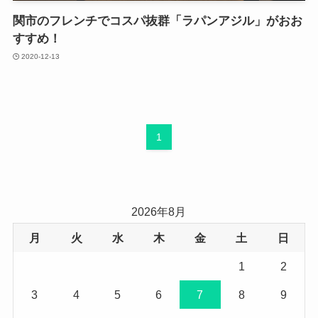
関市のフレンチでコスパ抜群「ラパンアジル」がおお
すすめ！
2020-12-13
1
2026年8月
月
火
水
木
金
土
日
1
2
3
4
5
6
7
8
9