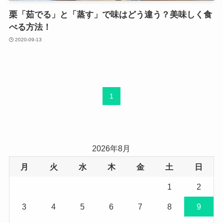
栗「茹でる」と「蒸す」で味はどう違う？美味しく食
べる方法！
2020-09-13
1
2026年8月
月
火
水
木
金
土
日
1
2
3
4
5
6
7
8
9