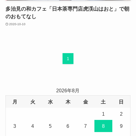
多治見の和カフェ「日本茶専門店虎渓山はおと」で朝
のおもてなし
2020-10-10
1
2026年8月
月
火
水
木
金
土
日
1
2
3
4
5
6
7
8
9