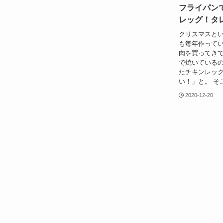
フライパン
レッグ！タ
クリスマスとい
も毎年作ってい
肉を買ってき
で焼いているの
たチキンレッ
い！」と。 そ
2020-12-20