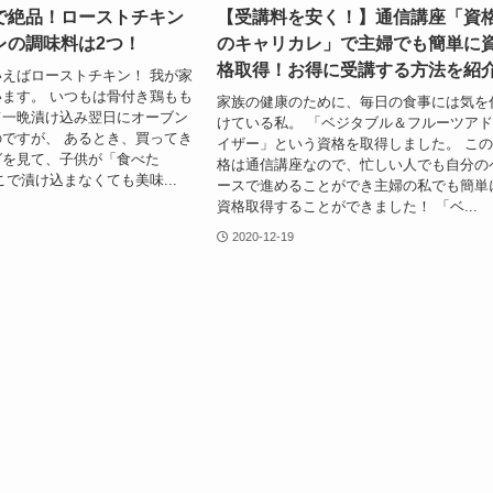
で絶品！ローストチキン
【受講料を安く！】通信講座「資
レの調味料は2つ！
のキャリカレ」で主婦でも簡単に
格取得！お得に受講する方法を紹
えばローストチキン！ 我が家
ます。 いつもは骨付き鶏もも
家族の健康のために、毎日の食事には気を
て一晩漬け込み翌日にオーブン
けている私。 「ベジタブル＆フルーツア
ですが、 あるとき、買ってき
イザー」という資格を取得しました。 こ
グを見て、子供が「食べた
格は通信講座なので、忙しい人でも自分の
こで漬け込まなくても美味...
ースで進めることができ主婦の私でも簡単
資格取得することができました！ 「ベ...
2020-12-19