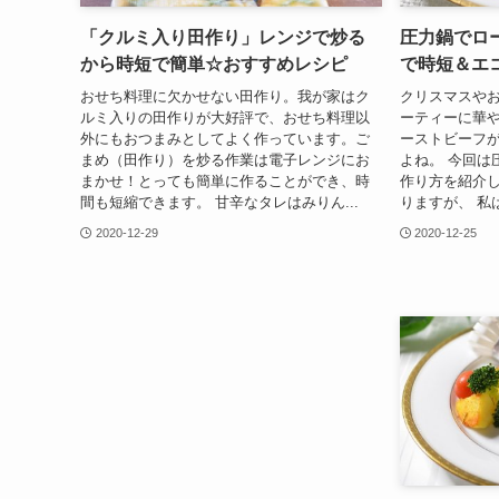
「クルミ入り田作り」レンジで炒る
圧力鍋でロ
から時短で簡単☆おすすめレシピ
で時短＆エ
おせち料理に欠かせない田作り。我が家はク
クリスマスや
ルミ入りの田作りが大好評で、おせち料理以
ーティーに華や
外にもおつまみとしてよく作っています。ご
ーストビーフ
まめ（田作り）を炒る作業は電子レンジにお
よね。 今回は
まかせ！とっても簡単に作ることができ、時
作り方を紹介し
間も短縮できます。 甘辛なタレはみりん...
りますが、 私
2020-12-29
2020-12-25