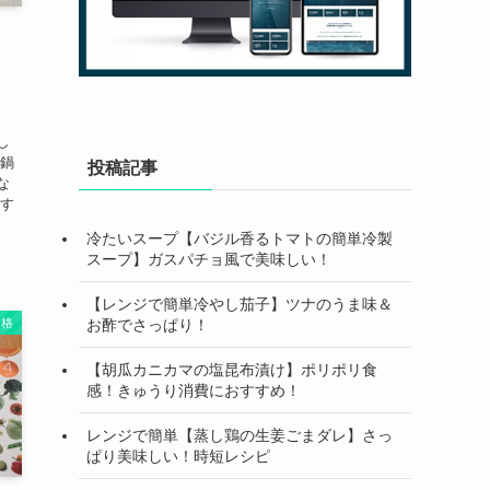
。
し
力鍋
投稿記事
な
たす
冷たいスープ【バジル香るトマトの簡単冷製
スープ】ガスパチョ風で美味しい！
【レンジで簡単冷やし茄子】ツナのうま味＆
お酢でさっぱり！
資格
【胡瓜カニカマの塩昆布漬け】ポリポリ食
感！きゅうり消費におすすめ！
レンジで簡単【蒸し鶏の生姜ごまダレ】さっ
ぱり美味しい！時短レシピ