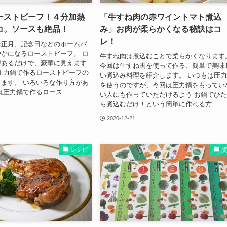
ーストビーフ！４分加熱
「牛すね肉の赤ワイントマト煮込
コ。ソースも絶品！
み」お肉が柔らかくなる秘訣はコ
レ！
お正月、記念日などのホームパ
かになるローストビーフ。 ロ
牛すね肉は煮込むことで柔らかくなります
があるだけで、豪華に見えます
今回は牛すね肉を使って作る、簡単で美味
圧力鍋で作るローストビーフの
い煮込み料理を紹介します。 いつもは圧
ます。 いろいろな作り方があ
を使うのですが、今回は圧力鍋をもってい
は圧力鍋で作るロース...
い人にも作っていただけるよう お鍋でひ
ら煮込むだけ！という簡単に作れる方...
2020-12-21
レシピ