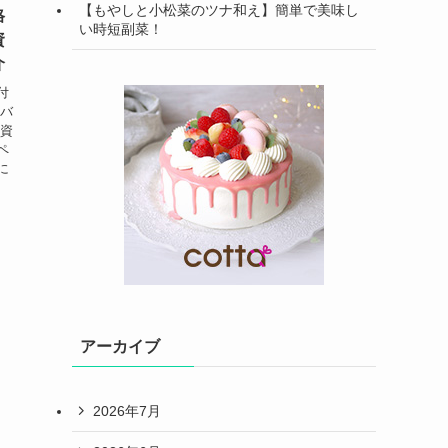
【もやしと小松菜のツナ和え】簡単で美味し
格
い時短副菜！
資
介
付
ドバ
の資
ペ
に
アーカイブ
2026年7月