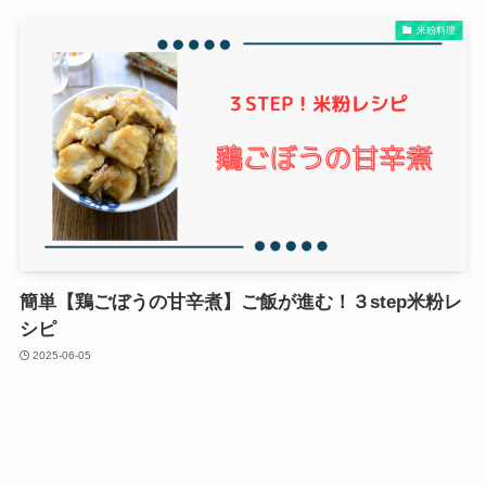
米粉料理
簡単【鶏ごぼうの甘辛煮】ご飯が進む！３step米粉レ
シピ
2025-06-05