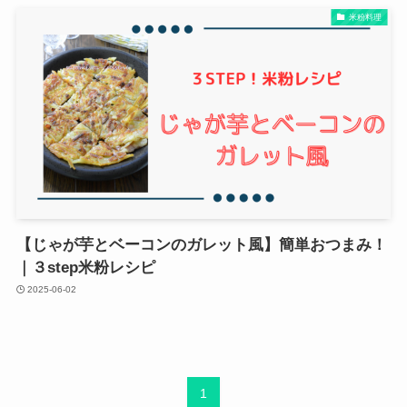
米粉料理
【じゃが芋とベーコンのガレット風】簡単おつまみ！
｜３step米粉レシピ
2025-06-02
1