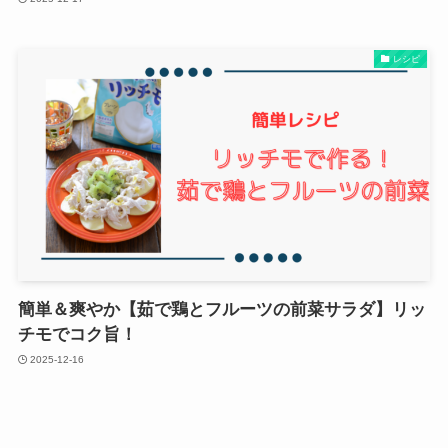
レシピ
簡単＆爽やか【茹で鶏とフルーツの前菜サラダ】リッ
チモでコク旨！
2025-12-16