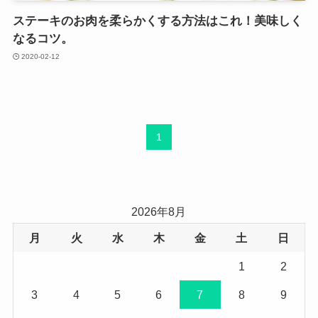
ステーキのお肉を柔らかくする方法はこれ！美味しく
なるコツ。
2020-02-12
1
2026年8月
月
火
水
木
金
土
日
1
2
3
4
5
6
7
8
9