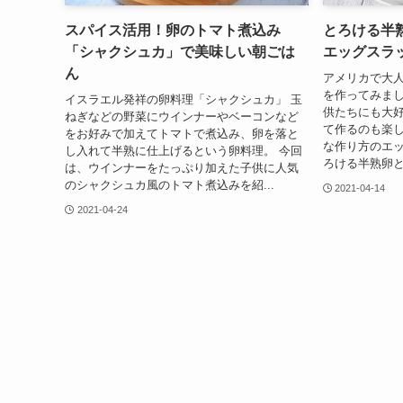
スパイス活用！卵のトマト煮込み
とろける半
「シャクシュカ」で美味しい朝ごは
エッグスラ
ん
アメリカで大
を作ってみまし
イスラエル発祥の卵料理「シャクシュカ」 玉
供たちにも大好
ねぎなどの野菜にウインナーやベーコンなど
て作るのも楽し
をお好みで加えてトマトで煮込み、卵を落と
な作り方のエッ
し入れて半熟に仕上げるという卵料理。 今回
ろける半熟卵と
は、ウインナーをたっぷり加えた子供に人気
のシャクシュカ風のトマト煮込みを紹...
2021-04-14
2021-04-24