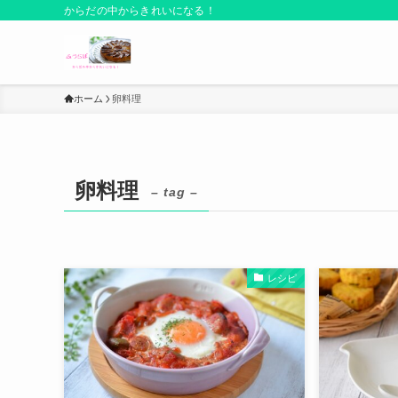
からだの中からきれいになる！
ホーム
卵料理
卵料理
– tag –
レシピ