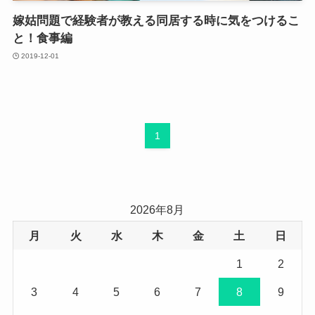
嫁姑問題で経験者が教える同居する時に気をつけるこ
と！食事編
2019-12-01
1
2026年8月
月
火
水
木
金
土
日
1
2
3
4
5
6
7
8
9