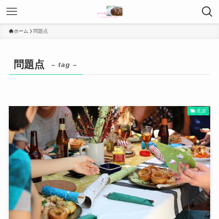
ホーム
問題点
問題点
– tag –
生活