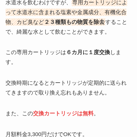
水道水を飲むわけですが、
専用カートリッジによ
って水道水に含まれる塩素や金属成分、有機化合
物、カビ臭など
２３種類もの物質を除去
すること
で、綺麗な水として飲むことができます。
この専用カートリッジは
６カ月に１度交換
しま
す。
交換時期になるとカートリッジが定期的に送られ
てきますので取り換え忘れもありません。
また、この
交換カートリッジは無料
。
月額料金3,300円だけでOKです。