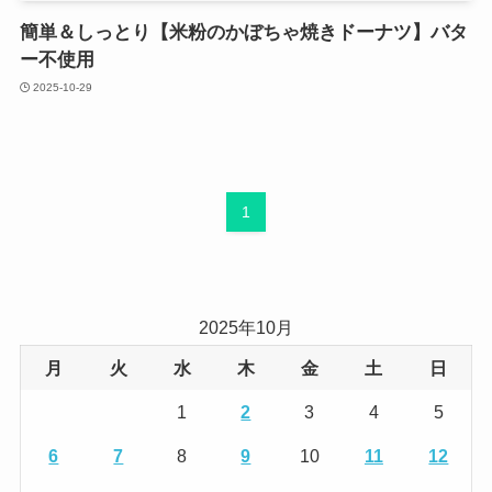
簡単＆しっとり【米粉のかぼちゃ焼きドーナツ】バタ
ー不使用
2025-10-29
1
2025年10月
月
火
水
木
金
土
日
1
2
3
4
5
6
7
8
9
10
11
12