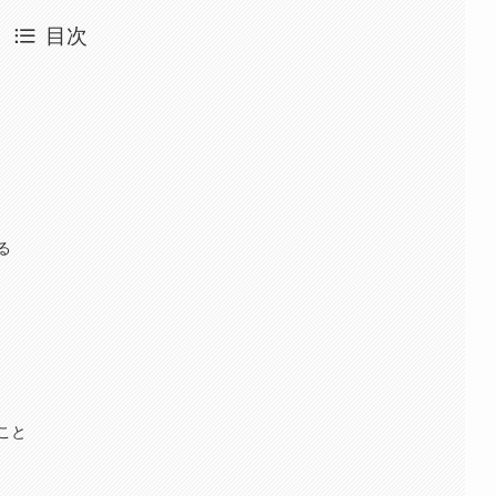
目次
る
こと