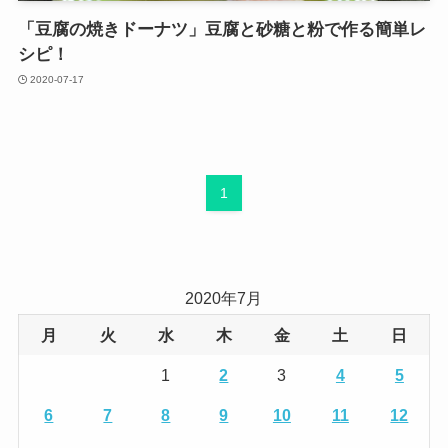
「豆腐の焼きドーナツ」豆腐と砂糖と粉で作る簡単レ
シピ！
2020-07-17
1
2020年7月
月
火
水
木
金
土
日
1
2
3
4
5
6
7
8
9
10
11
12