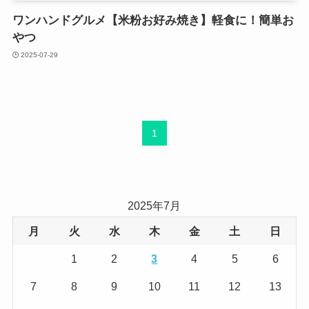
ワンハンドグルメ【米粉お好み焼き】軽食に！簡単お
やつ
2025-07-29
1
2025年7月
月
火
水
木
金
土
日
1
2
3
4
5
6
7
8
9
10
11
12
13