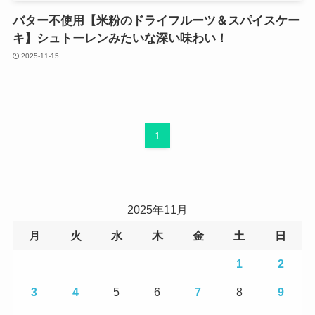
バター不使用【米粉のドライフルーツ＆スパイスケー
キ】シュトーレンみたいな深い味わい！
2025-11-15
1
2025年11月
月
火
水
木
金
土
日
1
2
3
4
5
6
7
8
9