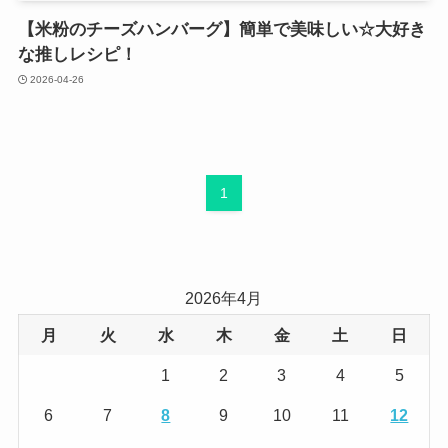
【米粉のチーズハンバーグ】簡単で美味しい☆大好き
な推しレシピ！
2026-04-26
1
2026年4月
月
火
水
木
金
土
日
1
2
3
4
5
6
7
8
9
10
11
12