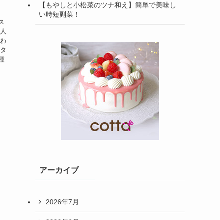
【もやしと小松菜のツナ和え】簡単で美味し
い時短副菜！
ス
大人
味わ
イタ
種
アーカイブ
2026年7月