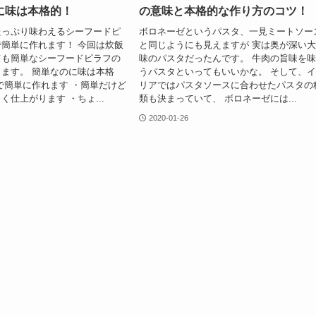
に味は本格的！
の意味と本格的な作り方のコツ！
たっぷり味わえるシーフードピ
ボロネーゼというパスタ、一見ミートソー
簡単に作れます！ 今回は炊飯
と同じようにも見えますが 実は奥が深い
ても簡単なシーフードピラフの
味のパスタだったんです。 牛肉の旨味を
ます。 簡単なのに味は本格
うパスタといってもいいかな。 そして、
で簡単に作れます ・簡単だけど
リアではパスタソースに合わせたパスタの
く仕上がります ・ちょ...
類も決まっていて、 ボロネーゼには...
2020-01-26