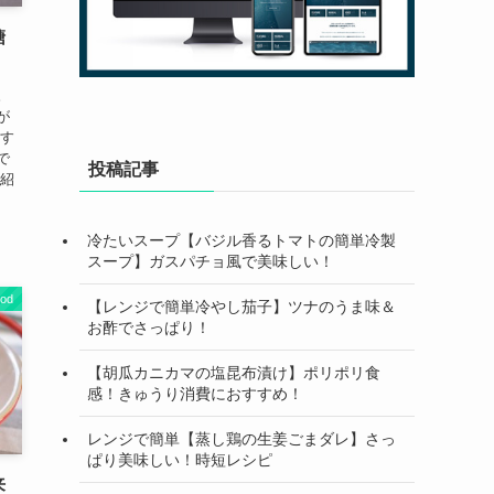
糖
。
が
ます
で
投稿記事
を紹
冷たいスープ【バジル香るトマトの簡単冷製
スープ】ガスパチョ風で美味しい！
od
【レンジで簡単冷やし茄子】ツナのうま味＆
お酢でさっぱり！
【胡瓜カニカマの塩昆布漬け】ポリポリ食
感！きゅうり消費におすすめ！
レンジで簡単【蒸し鶏の生姜ごまダレ】さっ
ぱり美味しい！時短レシピ
来