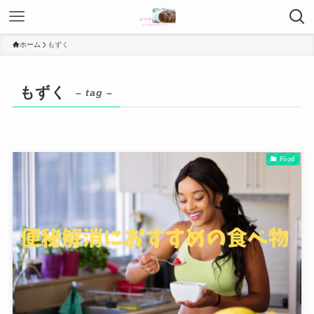
ホーム
もずく
もずく
– tag –
Food