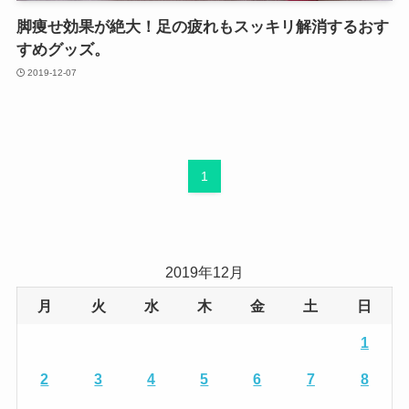
脚痩せ効果が絶大！足の疲れもスッキリ解消するおす
すめグッズ。
2019-12-07
1
2019年12月
月
火
水
木
金
土
日
1
2
3
4
5
6
7
8