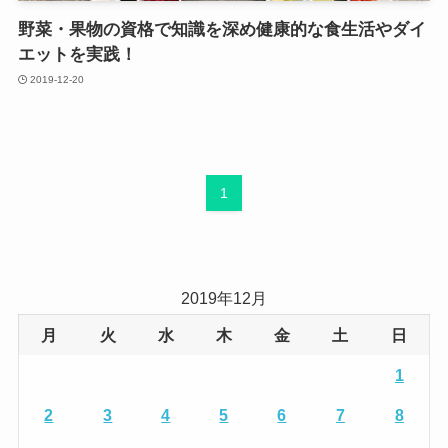
野菜・果物の資格で知識を深め健康的な食生活やダイ
エットを実践！
2019-12-20
1
2019年12月
月
火
水
木
金
土
日
1
2
3
4
5
6
7
8