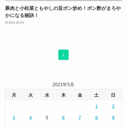
豚肉と小松菜ともやしの旨ポン炒め！ポン酢がまろや
かになる秘訣！
2021-05-03
1
2021年5月
月
火
水
木
金
土
日
1
2
3
4
5
6
7
8
9