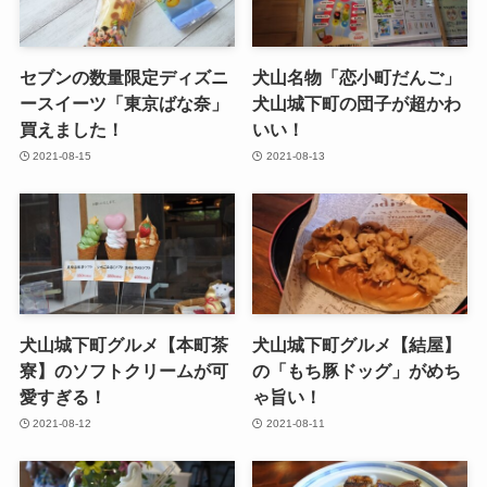
セブンの数量限定ディズニ
犬山名物「恋小町だんご」
ースイーツ「東京ばな奈」
犬山城下町の団子が超かわ
買えました！
いい！
2021-08-15
2021-08-13
犬山城下町グルメ【本町茶
犬山城下町グルメ【結屋】
寮】のソフトクリームが可
の「もち豚ドッグ」がめち
愛すぎる！
ゃ旨い！
2021-08-12
2021-08-11