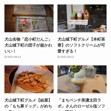
犬山名物「恋小町だんご」
犬山城下町グルメ【本町茶
犬山城下町の団子が超かわ
寮】のソフトクリームが可
いい！
愛すぎる！
2021-08-13
2021-08-12
犬山城下町グルメ【結屋】
「まちベンチ美濃太田ラ
の「もち豚ドッグ」がめち
ボ」さんのローゼル塩ソフ