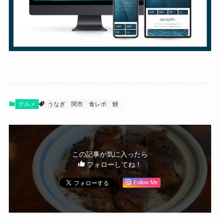
グルメ
うなぎ
関市
食レポ
鰻
この記事が気に入ったら
フォローしてね！
Follow Me