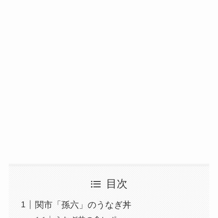
目次
関市「孫六」のうなぎ丼