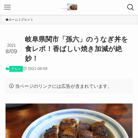
ホーム
グルメ
岐阜県関市「孫六」のうなぎ丼を
2021
食レポ！香ばしい焼き加減が絶
8/09
妙！
2021-08-09
グルメ
当ページのリンクには広告が含まれています。