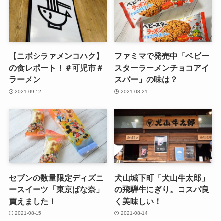
【ニボシラァメンコハク】
ファミマで発売中「ベビー
の食レポート！＃可児市＃
スターラーメンチョコアイ
ラーメン
スバー」の味は？
2021-09-12
2021-08-21
セブンの数量限定ディズニ
犬山城下町「犬山牛太郎」
ースイーツ「東京ばな奈」
の飛騨牛にぎり。コスパ良
買えました！
く美味しい！
2021-08-15
2021-08-14