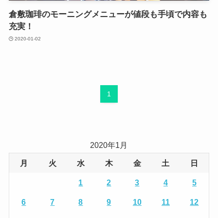
倉敷珈琲のモーニングメニューが値段も手頃で内容も
充実！
2020-01-02
1
2020年1月
月
火
水
木
金
土
日
1
2
3
4
5
6
7
8
9
10
11
12