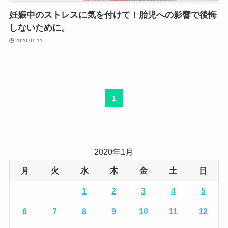
妊娠中のストレスに気を付けて！胎児への影響で後悔
しないために。
2020-01-11
1
2020年1月
月
火
水
木
金
土
日
1
2
3
4
5
6
7
8
9
10
11
12