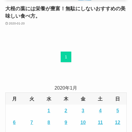
大根の葉には栄養が豊富！無駄にしないおすすめの美
味しい食べ方。
2020-01-20
1
2020年1月
月
火
水
木
金
土
日
1
2
3
4
5
6
7
8
9
10
11
12