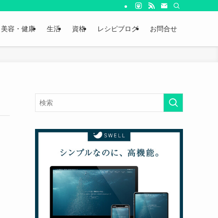
美容・健康
生活
資格
レシピブログ
お問合せ