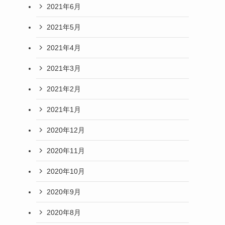
2021年6月
2021年5月
2021年4月
2021年3月
2021年2月
2021年1月
2020年12月
2020年11月
2020年10月
2020年9月
2020年8月