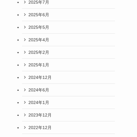
2025年7月
2025年6月
2025年5月
2025年4月
2025年2月
2025年1月
2024年12月
2024年6月
2024年1月
2023年12月
2022年12月