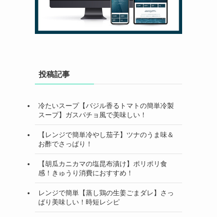
投稿記事
冷たいスープ【バジル香るトマトの簡単冷製
スープ】ガスパチョ風で美味しい！
【レンジで簡単冷やし茄子】ツナのうま味＆
お酢でさっぱり！
【胡瓜カニカマの塩昆布漬け】ポリポリ食
感！きゅうり消費におすすめ！
レンジで簡単【蒸し鶏の生姜ごまダレ】さっ
ぱり美味しい！時短レシピ