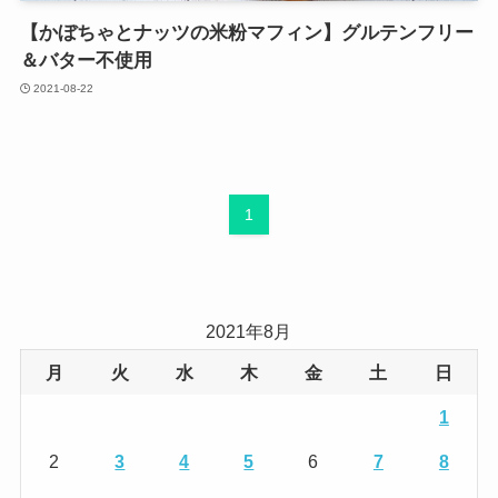
【かぼちゃとナッツの米粉マフィン】グルテンフリー
＆バター不使用
2021-08-22
1
2021年8月
月
火
水
木
金
土
日
1
2
3
4
5
6
7
8