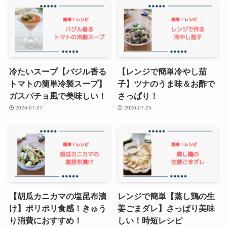
冷たいスープ【バジル香る
【レンジで簡単冷やし茄
トマトの簡単冷製スープ】
子】ツナのうま味＆お酢で
ガスパチョ風で美味しい！
さっぱり！
2026-07-27
2026-07-25
【胡瓜カニカマの塩昆布漬
レンジで簡単【蒸し鶏の生
け】ポリポリ食感！きゅう
姜ごまダレ】さっぱり美味
り消費におすすめ！
しい！時短レシピ