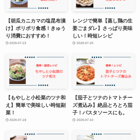
【胡瓜カニカマの塩昆布漬
レンジで簡単【蒸し鶏の生
け】ポリポリ食感！きゅう
姜ごまダレ】さっぱり美味
り消費におすすめ！
しい！時短レシピ
2026-07-23
2026-07-20
【もやしと小松菜のツナ和
【茄子とツナのトマトチー
え】簡単で美味しい時短副
ズ煮込み】絶品とろとろ茄
菜！
子！パスタソースにも。
2026-07-19
2026-07-10