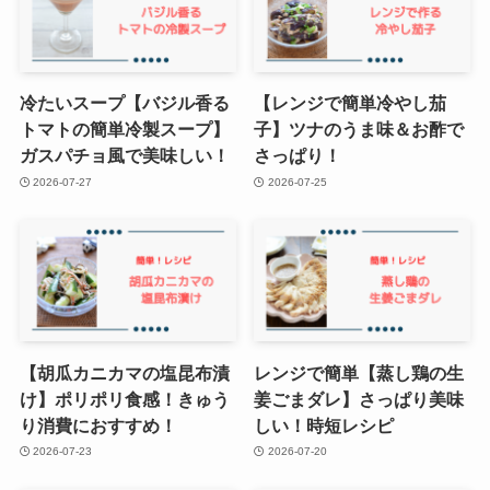
冷たいスープ【バジル香る
【レンジで簡単冷やし茄
トマトの簡単冷製スープ】
子】ツナのうま味＆お酢で
ガスパチョ風で美味しい！
さっぱり！
2026-07-27
2026-07-25
【胡瓜カニカマの塩昆布漬
レンジで簡単【蒸し鶏の生
け】ポリポリ食感！きゅう
姜ごまダレ】さっぱり美味
り消費におすすめ！
しい！時短レシピ
2026-07-23
2026-07-20