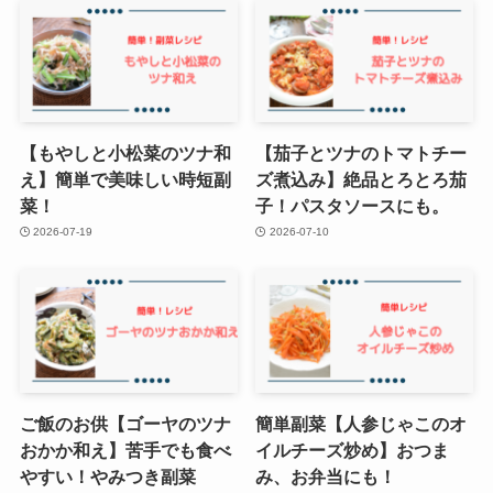
【もやしと小松菜のツナ和
【茄子とツナのトマトチー
え】簡単で美味しい時短副
ズ煮込み】絶品とろとろ茄
菜！
子！パスタソースにも。
2026-07-19
2026-07-10
ご飯のお供【ゴーヤのツナ
簡単副菜【人参じゃこのオ
おかか和え】苦手でも食べ
イルチーズ炒め】おつま
やすい！やみつき副菜
み、お弁当にも！