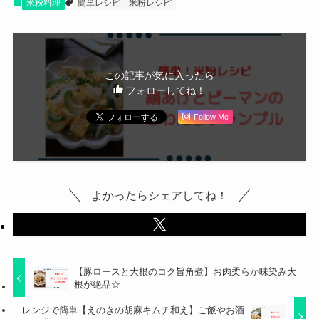
米粉料理
簡単レシピ
米粉レシピ
この記事が気に入ったら
フォローしてね！
Follow Me
よかったらシェアしてね！
【豚ロースと大根のコク旨角煮】お肉柔らか味染み大
根が絶品☆
レンジで簡単【えのきの胡麻キムチ和え】ご飯やお酒