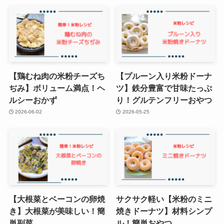
【鶏むね肉の米粉チーズち
【プルーン入り米粉ドーナ
ぢみ】ボリューム満点！ヘ
ツ】鉄分豊富で甘味たっぷ
ルシーおかず
り！グルテンフリーおやつ
2026-06-02
2026-05-25
【大根菜とベーコンの卵焼
サクサク軽い【米粉のミニ
き】大根菜が美味しい！簡
焼きドーナツ】材料シンプ
単副菜。
ル！簡単おやつ