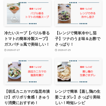
冷たいスープ【バジル香る
【レンジで簡単冷やし茄
トマトの簡単冷製スープ】
子】ツナのうま味＆お酢で
ガスパチョ風で美味しい！
さっぱり！
2026-07-27
2026-07-25
【胡瓜カニカマの塩昆布漬
レンジで簡単【蒸し鶏の生
け】ポリポリ食感！きゅう
姜ごまダレ】さっぱり美味
り消費におすすめ！
しい！時短レシピ