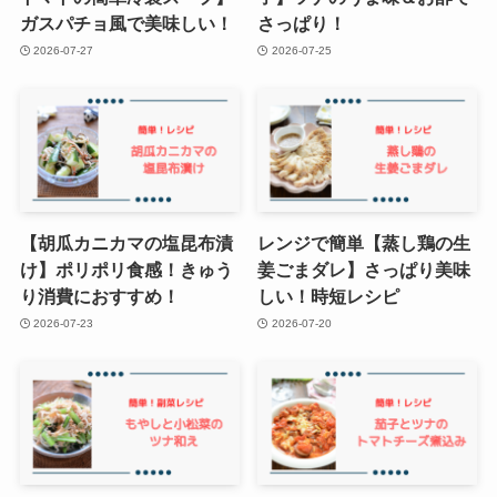
ガスパチョ風で美味しい！
さっぱり！
2026-07-27
2026-07-25
【胡瓜カニカマの塩昆布漬
レンジで簡単【蒸し鶏の生
け】ポリポリ食感！きゅう
姜ごまダレ】さっぱり美味
り消費におすすめ！
しい！時短レシピ
2026-07-23
2026-07-20