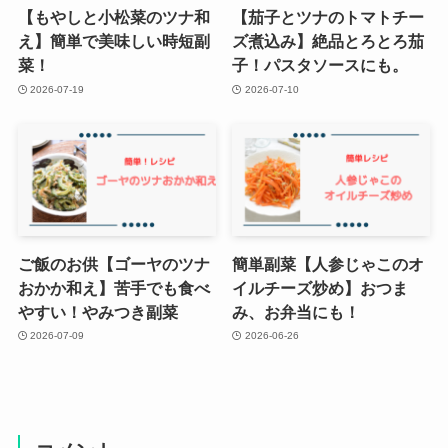
【もやしと小松菜のツナ和
【茄子とツナのトマトチー
え】簡単で美味しい時短副
ズ煮込み】絶品とろとろ茄
菜！
子！パスタソースにも。
2026-07-19
2026-07-10
ご飯のお供【ゴーヤのツナ
簡単副菜【人参じゃこのオ
おかか和え】苦手でも食べ
イルチーズ炒め】おつま
やすい！やみつき副菜
み、お弁当にも！
2026-07-09
2026-06-26