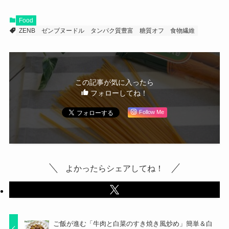
Food
ZENB
ゼンブヌードル
タンパク質豊富
糖質オフ
食物繊維
この記事が気に入ったら
フォローしてね！
Follow Me
よかったらシェアしてね！
ご飯が進む「牛肉と白菜のすき焼き風炒め」簡単＆白