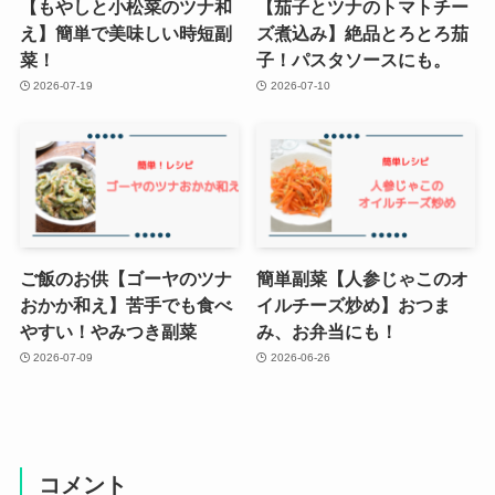
【もやしと小松菜のツナ和
【茄子とツナのトマトチー
え】簡単で美味しい時短副
ズ煮込み】絶品とろとろ茄
菜！
子！パスタソースにも。
2026-07-19
2026-07-10
ご飯のお供【ゴーヤのツナ
簡単副菜【人参じゃこのオ
おかか和え】苦手でも食べ
イルチーズ炒め】おつま
やすい！やみつき副菜
み、お弁当にも！
2026-07-09
2026-06-26
コメント