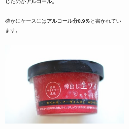
じたのが
アルコール。
確かに
ケースには
アルコール分0.9％
と書かれて
い
ます。