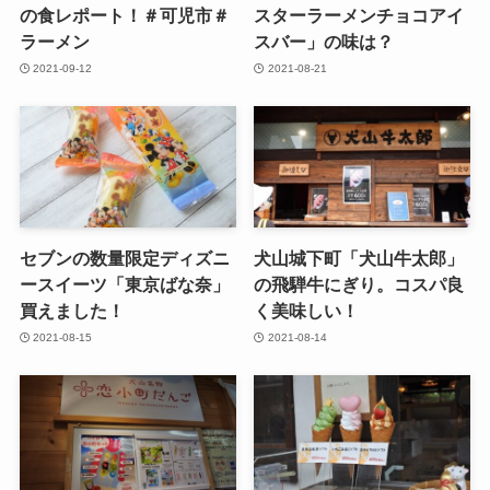
の食レポート！＃可児市＃
スターラーメンチョコアイ
ラーメン
スバー」の味は？
2021-09-12
2021-08-21
セブンの数量限定ディズニ
犬山城下町「犬山牛太郎」
ースイーツ「東京ばな奈」
の飛騨牛にぎり。コスパ良
買えました！
く美味しい！
2021-08-15
2021-08-14