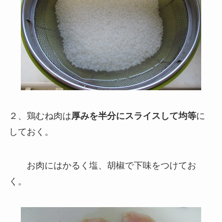
２、鶏むね肉は
厚みを半分にスライスして均等
に
しておく。
お肉にはかるく塩、胡椒で下味
をつけてお
く。