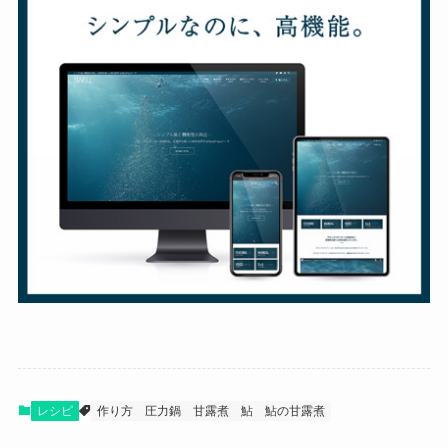
レシピ
作り方
圧力鍋
甘露煮
鮎
鮎の甘露煮