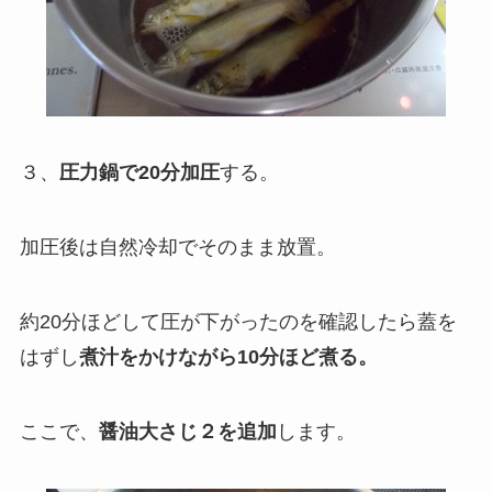
３、
圧力鍋で20分加圧
する。
加圧後は自然冷却でそのまま放置。
約20分ほどして圧が下がったのを確認したら蓋を
はずし
煮汁をかけながら10分ほど煮る。
ここで、
醤油大さじ２を追加
します。