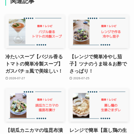
関連記事
冷たいスープ【バジル香る
【レンジで簡単冷やし茄
トマトの簡単冷製スープ】
子】ツナのうま味＆お酢で
ガスパチョ風で美味しい！
さっぱり！
2026-07-27
2026-07-25
【胡瓜カニカマの塩昆布漬
レンジで簡単【蒸し鶏の生