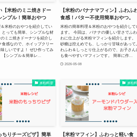
い【米粉のミニ焼きドー
【米粉のバナナマフィン】ふわふ
シンプル！簡単おやつ
食感！バター不使用簡単おやつ。
理＆米粉のおやつを紹介してい
米粉の簡単料理＆米粉のおやつを紹介して
、とっても簡単、シンプルな材
ます。 今回は、バナナの優しい甘さでふ
粉のミニ焼きドーナツを紹介し
わに仕上がる米粉マフィンを紹介します。
ク食感なので、ホイップクリー
砂糖は控えめでも、しっかり甘味があって
味しいですよ！ ぜひ作ってみ
わふわ＆しっとり仕上がるので、お子さん
 【シンプル＆簡単レ...
も食べやすいマフィンです。 簡単に作...
2026-05-08
米粉料理
米粉
っちりチーズピザ】簡単
【米粉マフィン】ふわっと軽い食