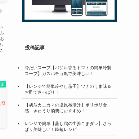
わ
い
わふ
 お
ふ
投稿記事
に
冷たいスープ【バジル香るトマトの簡単冷製
スープ】ガスパチョ風で美味しい！
料理
【レンジで簡単冷やし茄子】ツナのうま味＆
お酢でさっぱり！
【胡瓜カニカマの塩昆布漬け】ポリポリ食
感！きゅうり消費におすすめ！
レンジで簡単【蒸し鶏の生姜ごまダレ】さっ
ぱり美味しい！時短レシピ