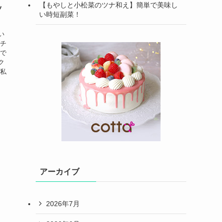
【もやしと小松菜のツナ和え】簡単で美味し
ッ
い時短副菜！
い
ッチ
りで
ク
 私
アーカイブ
2026年7月