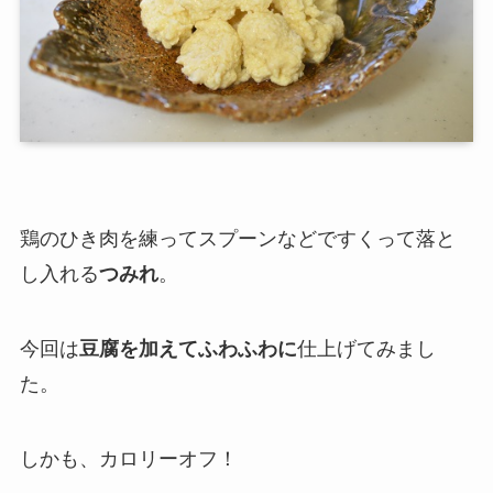
鶏のひき肉を練ってスプーンなどですくって落と
し入れる
つみれ
。
今回は
豆腐を加えてふわふわに
仕上げてみまし
た。
しかも、
カロリーオフ！