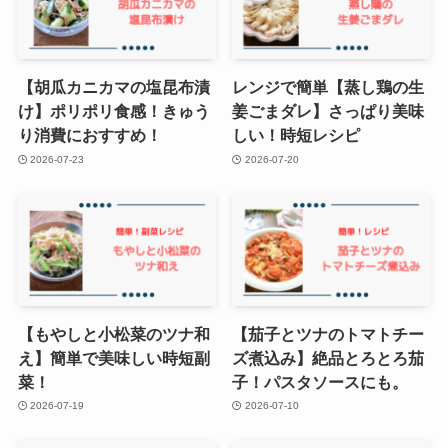
【胡瓜カニカマの塩昆布漬
レンジで簡単【蒸し鶏の生
け】ポリポリ食感！きゅう
姜ごまダレ】さっぱり美味
り消費におすすめ！
しい！時短レシピ
2026-07-23
2026-07-20
【もやしと小松菜のツナ和
【茄子とツナのトマトチー
え】簡単で美味しい時短副
ズ煮込み】絶品とろとろ茄
菜！
子！パスタソースにも。
2026-07-19
2026-07-10