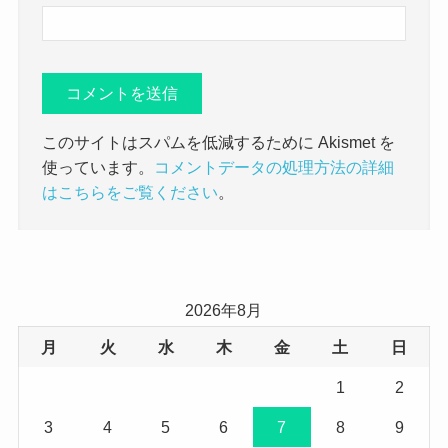
このサイトはスパムを低減するために Akismet を
使っています。
コメントデータの処理方法の詳細
はこちらをご覧ください
。
2026年8月
月
火
水
木
金
土
日
1
2
3
4
5
6
7
8
9