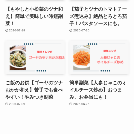
【もやしと小松菜のツナ和
【茄子とツナのトマトチー
え】簡単で美味しい時短副
ズ煮込み】絶品とろとろ茄
菜！
子！パスタソースにも。
2026-07-19
2026-07-10
ご飯のお供【ゴーヤのツナ
簡単副菜【人参じゃこのオ
おかか和え】苦手でも食べ
イルチーズ炒め】おつま
やすい！やみつき副菜
み、お弁当にも！
2026-07-09
2026-06-26