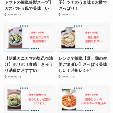
トマトの簡単冷製スープ】
子】ツナのうま味＆お酢で
ガスパチョ風で美味しい！
さっぱり！
2026-07-27
2026-07-25
【胡瓜カニカマの塩昆布漬
レンジで簡単【蒸し鶏の生
け】ポリポリ食感！きゅう
姜ごまダレ】さっぱり美味
り消費におすすめ！
しい！時短レシピ
2026-07-23
2026-07-20