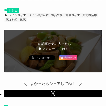
レシピ
メインおかず
メインのおかず
塩茹で豚
簡単おかず
茹で豚活用
豚肉料理
酢豚
この記事が気に入ったら
フォローしてね！
Follow Me
よかったらシェアしてね！