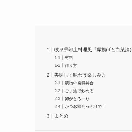
岐阜県郷土料理風『厚揚げと白菜漬
材料
作り方
美味しく味わう楽しみ方
漬物の発酵具合
ごま油で炒める
卵がとろ～り
かつお節たっぷりで！
まとめ