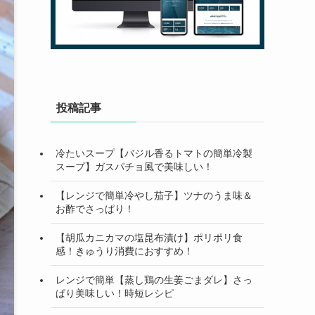
投稿記事
冷たいスープ【バジル香るトマトの簡単冷製
スープ】ガスパチョ風で美味しい！
【レンジで簡単冷やし茄子】ツナのうま味＆
お酢でさっぱり！
【胡瓜カニカマの塩昆布漬け】ポリポリ食
感！きゅうり消費におすすめ！
レンジで簡単【蒸し鶏の生姜ごまダレ】さっ
ぱり美味しい！時短レシピ