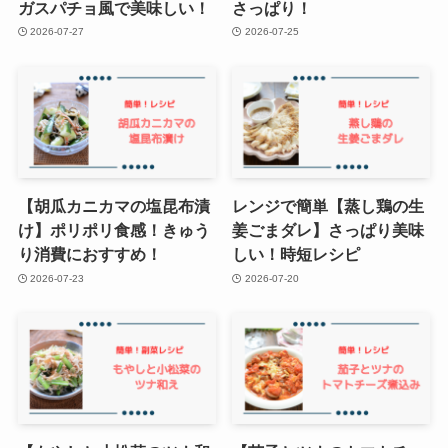
ガスパチョ風で美味しい！
さっぱり！
2026-07-27
2026-07-25
【胡瓜カニカマの塩昆布漬
レンジで簡単【蒸し鶏の生
け】ポリポリ食感！きゅう
姜ごまダレ】さっぱり美味
り消費におすすめ！
しい！時短レシピ
2026-07-23
2026-07-20