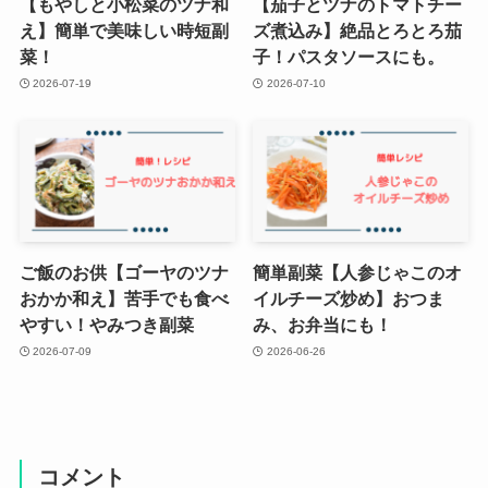
【もやしと小松菜のツナ和
【茄子とツナのトマトチー
え】簡単で美味しい時短副
ズ煮込み】絶品とろとろ茄
菜！
子！パスタソースにも。
2026-07-19
2026-07-10
ご飯のお供【ゴーヤのツナ
簡単副菜【人参じゃこのオ
おかか和え】苦手でも食べ
イルチーズ炒め】おつま
やすい！やみつき副菜
み、お弁当にも！
2026-07-09
2026-06-26
コメント