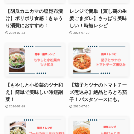
【胡瓜カニカマの塩昆布漬
レンジで簡単【蒸し鶏の生
け】ポリポリ食感！きゅう
姜ごまダレ】さっぱり美味
り消費におすすめ！
しい！時短レシピ
2026-07-23
2026-07-20
【もやしと小松菜のツナ和
【茄子とツナのトマトチー
え】簡単で美味しい時短副
ズ煮込み】絶品とろとろ茄
菜！
子！パスタソースにも。
2026-07-19
2026-07-10