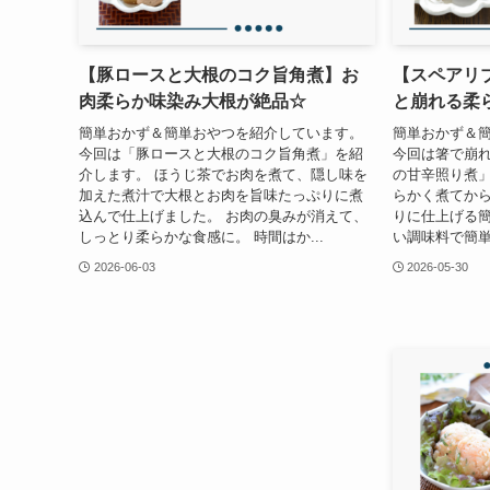
【豚ロースと大根のコク旨角煮】お
【スペアリ
肉柔らか味染み大根が絶品☆
と崩れる柔
簡単おかず＆簡単おやつを紹介しています。
簡単おかず＆
今回は「豚ロースと大根のコク旨角煮」を紹
今回は箸で崩
介します。 ほうじ茶でお肉を煮て、隠し味を
の甘辛照り煮」
加えた煮汁で大根とお肉を旨味たっぷりに煮
らかく煮てか
込んで仕上げました。 お肉の臭みが消えて、
りに仕上げる簡
しっとり柔らかな食感に。 時間はか...
い調味料で簡単
2026-06-03
2026-05-30