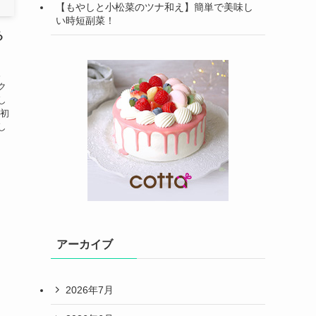
【もやしと小松菜のツナ和え】簡単で美味し
い時短副菜！
る
。
ク
し
に初
し
アーカイブ
2026年7月