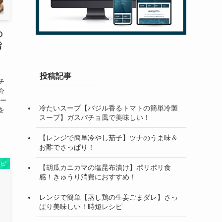
の
旨
。
投稿記事
チ
介
ペー
冷たいスープ【バジル香るトマトの簡単冷製
を
スープ】ガスパチョ風で美味しい！
【レンジで簡単冷やし茄子】ツナのうま味＆
お酢でさっぱり！
シピ
【胡瓜カニカマの塩昆布漬け】ポリポリ食
感！きゅうり消費におすすめ！
レンジで簡単【蒸し鶏の生姜ごまダレ】さっ
ぱり美味しい！時短レシピ