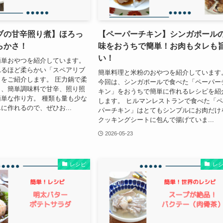
ブの甘辛照り煮】ほろっ
【ペーパーチキン】シンガポール
らかさ！
味をおうちで簡単！お肉もタレも
い！
簡単おやつを紹介しています。
れるほど柔らかい「スペアリブ
簡単料理と米粉のおやつを紹介しています
をご紹介します。 圧力鍋で柔
今回は、シンガポールで食べた「ペーパー
ら、簡単調味料で甘辛、照り照
キン」をおうちで簡単に作れるレシピを紹
単な作り方。 種類も量も少な
します。 ヒルマンレストランで食べた「
に作れるので、ぜひお...
パーチキン」はとてもシンプルにお肉だけ
クッキングシートに包んで揚げていま...
2026-05-23
レシピ
レ