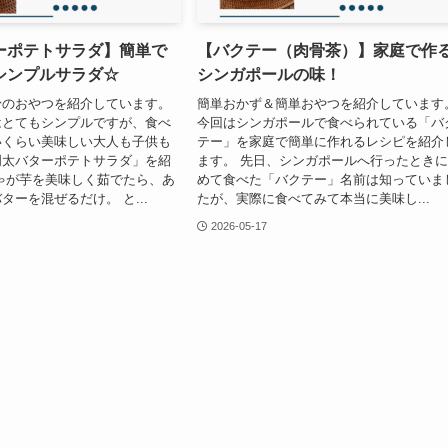
ーポテトサラダ】簡単で
【バクテー（肉骨茶）】家庭で作
シンプルサラダ☆
シンガポールの味！
粉のおやつを紹介しています。
簡単おかず＆簡単おやつを紹介しています
はとてもシンプルですが、食べ
今回はシンガポールで食べられている「バ
いくらい美味しい大人も子供も
テー」を家庭で簡単に作れるレシピを紹介
明太バターポテトサラダ」を紹
ます。 先日、シンガポールへ行ったとき
ゃが芋を美味しく茹でたら、あ
めて食べた「バクテー」名前は知っていま
ターを混ぜるだけ。 と...
たが、実際に食べてみて本当に美味し...
2026-05-17