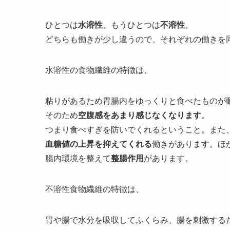
ひとつは
水溶性
、もうひとつは
不溶性
。
どちらも働きが少し違うので、それぞれの働きを
水溶性の食物繊維の特徴は、
粘りがあるため胃腸内をゆっくりと食べたものが
そのため
空腹感をあまり感じなくなります
。
つまり食べすぎを防いでくれるということ。また
血糖値の上昇を抑えてくれる
働きがあります。ほ
腸内環境を整えて
整腸作用
があります。
不溶性食物繊維の特徴は、
胃や腸で水分を吸収してふくらみ、腸を刺激する